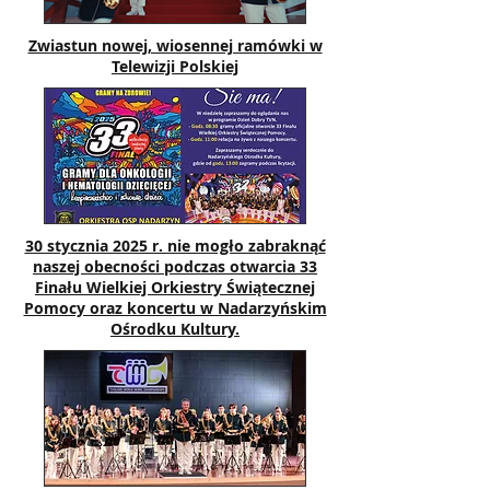
Zwiastun nowej, wiosennej ramówki w
Telewizji Polskiej
30 stycznia 2025 r. nie mogło zabraknąć
naszej obecności podczas otwarcia 33
Finału Wielkiej Orkiestry Świątecznej
Pomocy oraz koncertu w Nadarzyńskim
Ośrodku Kultury.