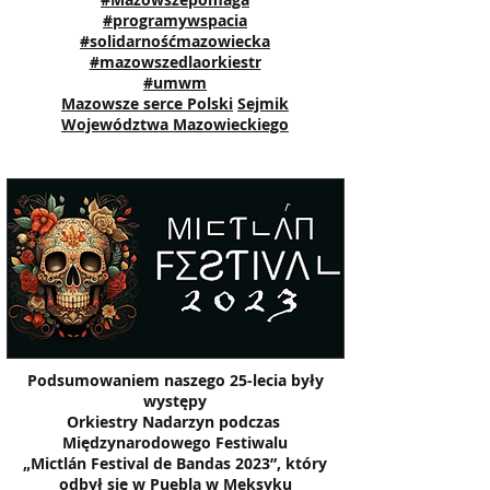
#programywspacia
#solidarnośćmazowiecka
#mazowszedlaorkiestr
#umwm
Mazowsze serce Polski
Sejmik
Województwa Mazowieckiego
Podsumowaniem naszego 25-lecia były
występy
Orkiestry Nadarzyn podczas
Międzynarodowego Festiwalu
„Mictlán Festival de Bandas 2023”, który
odbył się w Puebla w Meksyku